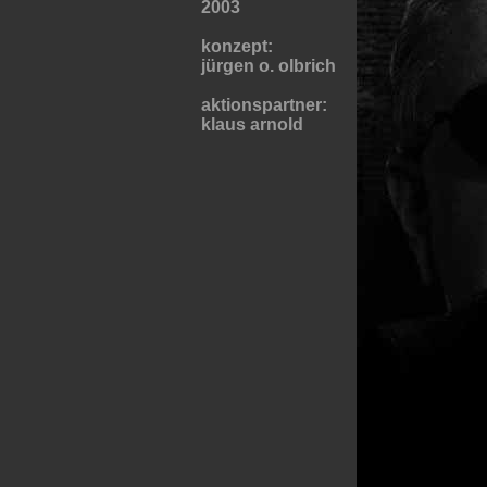
2003
konzept:
jürgen o. olbrich
aktionspartner:
klaus arnold