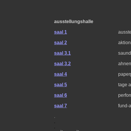
ausstellungshalle
...
saal 1
ausst
saal 2
aktio
saal 3.1
saund
saal 3.2
ahnen
saal 4
paper
saal 5
tage a
saal 6
perfo
saal 7
fund-a
.
.
.