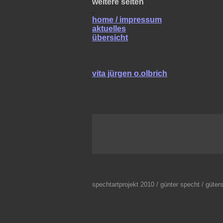
weitere seiten
.
home / impressum
aktuelles
übersicht
vita jürgen o.olbrich
.
spechtartprojekt 2010 / günter specht / güter